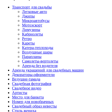
Транспорт для свадьбы
Легковые авто
Джипы
Микроавтобусы
Мотоэскорт
Лимузины
Кабриолеты
Ретро
Кареты
Катера-теплоходы
Воздушные шары
Парапланы
Самолеты-вертолеты
Аренда без водителя
Аренда украшений для свадебных машин
Декораторы-оформители
Ведущие-тамада
Свадебная фотография
Свадебное видео
Артисты
Место для банкета
Номер для новобрачных
Свадебный образ невесты
Стиль жениха