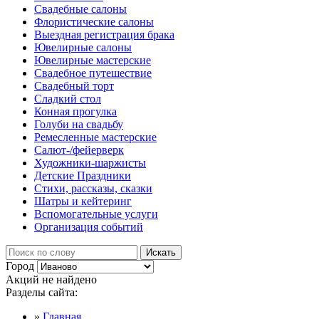
Свадебные салоны
Флористические салоны
Выездная регистрация брака
Ювелирные салоны
Ювелирные мастерские
Свадебное путешествие
Свадебный торт
Сладкий стол
Конная прогулка
Голуби на свадьбу
Ремесленные мастерские
Салют-/фейерверк
Художники-шаржисты
Детские Праздники
Стихи, рассказы, сказки
Шатры и кейтеринг
Вспомогательные услуги
Организация событий
Город
Акций не найдено
Разделы сайта:
»
Главная