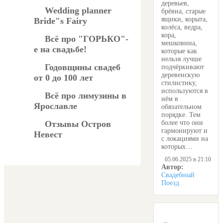
деревьев,
Wedding planner
брёвна, старые
ящики, корыта,
Bride"s Fairy
колёса, ведра,
кора,
Всё про "ГОРЬКО"-
мешковина,
е на свадьбе!
которые как
нельзя лучше
Годовщины свадеб
подчёркивают
деревенскую
от 0 до 100 лет
стилистику,
используются в
Всё про лимузины в
нём в
Ярославле
обязательном
порядке. Тем
более что они
Отзывы Остров
гармонируют и
Невест
с локациями на
которых…
05.06.2025 в 21:10
Автор:
Свадебный
Поезд