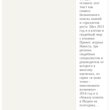
оставить этот
текст как
символ
бесконечного
поиска знаний
и горизонтов
роста Шел 2013
год и я влетаю в
свадебный мир
с изнанки.
Привет, журнал
Невеста, три
региона
свадебных
специалистов и
руководитель от
которого я
многому
научилась, из
серии «я знаю
точно -
невозможное
возможно».
2014 год и я
сбежала пожить
в Индию на
полгодика.…