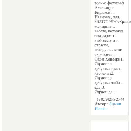
только фотограф
Александр
Бирюков г.
Иваново , тел.
89203717970«Красо
женщины в
заботе, которую
она дарит с
любовью, и в
страсти,
которую она не
скрывает» -
Одри Хепберн1.
Страстная
девушка знает,
что хочет2.
Страстная
девушка любит
еду 3.
Страстная…
19.02.2023 в 20:40
Автор:
Админ
Невест