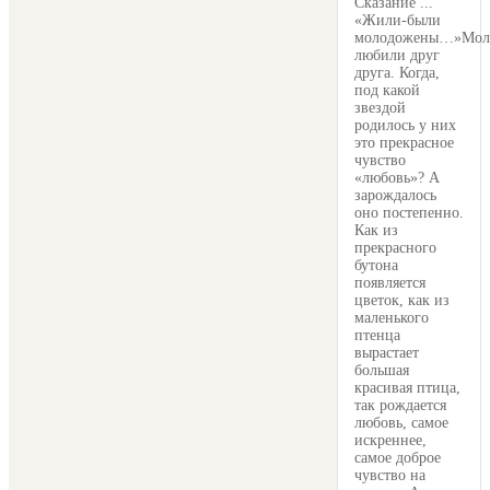
Сказание ...
«Жили-были
молодожены…»Мол
любили друг
друга. Когда,
под какой
звездой
родилось у них
это прекрасное
чувство
«любовь»? А
зарождалось
оно постепенно.
Как из
прекрасного
бутона
появляется
цветок, как из
маленького
птенца
вырастает
большая
красивая птица,
так рождается
любовь, самое
искреннее,
самое доброе
чувство на