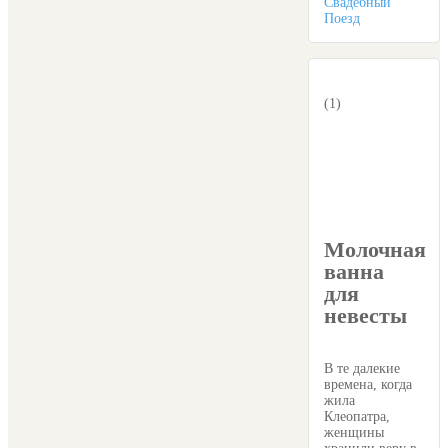
Свадебный
Поезд
(1)
Молочная
ванна
для
невесты
В те далекие
времена, когда
жила
Клеопатра,
женщины