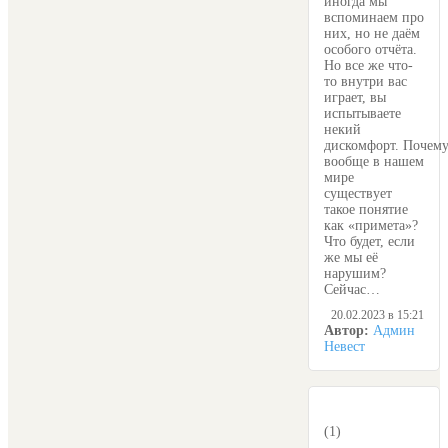
иногда мы
вспоминаем про
них, но не даём
особого отчёта.
Но все же что-
то внутри вас
играет, вы
испытываете
некий
дискомфорт. Почем
вообще в нашем
мире
существует
такое понятие
как «примета»?
Что будет, если
же мы её
нарушим?
Сейчас…
20.02.2023 в 15:21
Автор:
Админ
Невест
(1)