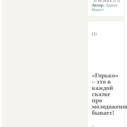
07.06.2020 в 21:32
Автор:
Админ
Невест
(1)
«Горько»
– это в
каждой
сказке
про
молодожено
бывает!