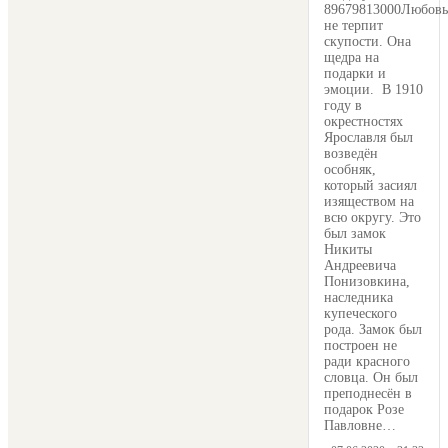
89679813000Любовь
не терпит
скупости. Она
щедра на
подарки и
эмоции. В 1910
году в
окрестностях
Ярославля был
возведён
особняк,
который засиял
изяществом на
всю округу. Это
был замок
Никиты
Андреевича
Понизовкина,
наследника
купеческого
рода. Замок был
построен не
ради красного
словца. Он был
преподнесён в
подарок Розе
Павловне…