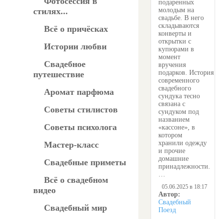
Фотосессия в
подаренных
стилях...
молодым на
свадьбе. В него
складываются
Всё о причёсках
конверты и
открытки с
Истории любви
купюрами в
момент
Свадебное
вручения
подарков. История
путешествие
современного
свадебного
Аромат парфюма
сундука тесно
связана с
Советы стилистов
сундуком под
названием
Советы психолога
«кассоне», в
котором
хранили одежду
Мастер-класс
и прочие
домашние
Свадебные приметы
принадлежности.
…
Всё о свадебном
05.06.2025 в 18:17
видео
Автор:
Свадебный
Свадебный мир
Поезд