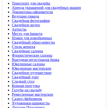
Транспорт для свадьбы
Аренда украшений для свадебных машин
Декораторы-оформители
Ведущие-тамада
Свадебная фотография
Свадебное видео
Артисты
Место для банкета
Номер для новобрачных
Свадебный образ невесты
Стиль жениха
Свадебные салоны
Флористические салоны
Выездная регистрация брака
Ювелирные салоны
Ювелирные мастерские
Свадебное путешествие
Свадебный торт
Сладкий стол
Конная прогулка
Голуби на свадьбу
Ремесленные мастерские
Салют-/фейерверк
Художники-шаржисты
Детские Праздники