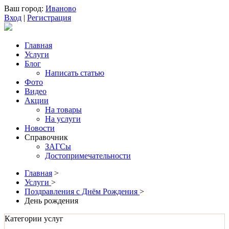
Ваш город:
Иваново
Вход
|
Регистрация
Главная
Услуги
Блог
Написать статью
Фото
Видео
Акции
На товары
На услуги
Новости
Справочник
ЗАГСы
Достопримечательности
Главная
>
Услуги
>
Поздравления с Днём Рождения
>
День рождения
Категории услуг