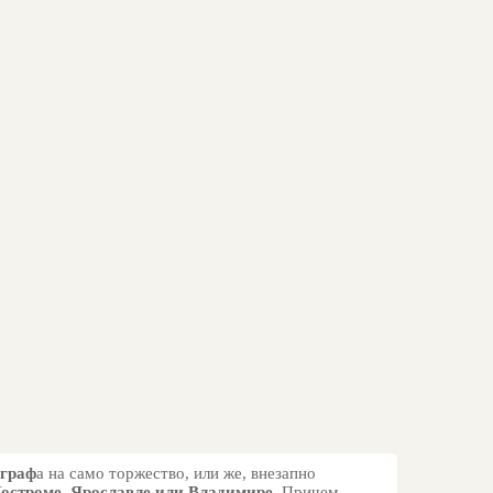
ограф
а на само торжество, или же, внезапно
Костроме, Ярославле или Владимире
. Причем,