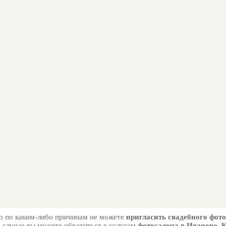
но по каким-либо причинам не можете
пригласить свадебного фот
м случае вы можете обратиться к услугам
фотосалона в Иваново, 