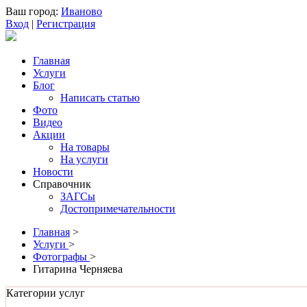
Ваш город:
Иваново
Вход
|
Регистрация
Главная
Услуги
Блог
Написать статью
Фото
Видео
Акции
На товары
На услуги
Новости
Справочник
ЗАГСы
Достопримечательности
Главная
>
Услуги
>
Фотографы
>
Гитарина Черняева
Категории услуг