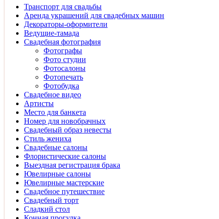
Транспорт для свадьбы
Аренда украшений для свадебных машин
Декораторы-оформители
Ведущие-тамада
Свадебная фотография
Фотографы
Фото студии
Фотосалоны
Фотопечать
Фотобудка
Свадебное видео
Артисты
Место для банкета
Номер для новобрачных
Свадебный образ невесты
Стиль жениха
Свадебные салоны
Флористические салоны
Выездная регистрация брака
Ювелирные салоны
Ювелирные мастерские
Свадебное путешествие
Свадебный торт
Сладкий стол
Конная прогулка