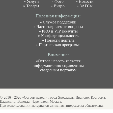
»
Услуги
»
Фото
»
Новости
»
Товары
»
Видео
»
ЗАГСы
Полезная информация:
»
Служба поддержки
»
Часто задаваемые вопросы
»
PRO и VIP аккаунты
»
Конфиденциальность
»
Новости портала
»
Партнерская программа
Внимание:
«Остров невест» является
информационно-справочным
свадебным порталом
© 2016 - 2026 «Остров невест» город Ярославль, Иваново, Кострома,
Владимир, Вологда, Череповец, Москва.
При использовании материалов активная гиперссылка обязательна.