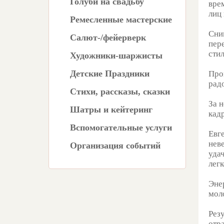
Голуби на свадьбу
вре
лиц
Ремесленные мастерские
Сни
Салют-/фейерверк
пер
стил
Художники-шаржисты
Детские Праздники
Про
рад
Стихи, рассказы, сказки
За 
Шатры и кейтеринг
кад
Вспомогательные услуги
Евг
неве
Организация событий
удач
лег
Эне
мол
Рез
отр