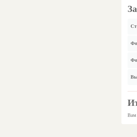
За
Ст
Фо
Фо
Вы
Ит
Вам