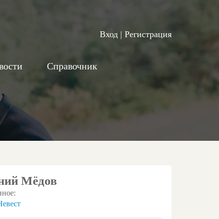
Вход
|
Регистрация
вости
Справочник
ний Мёдов
нное:
Невест