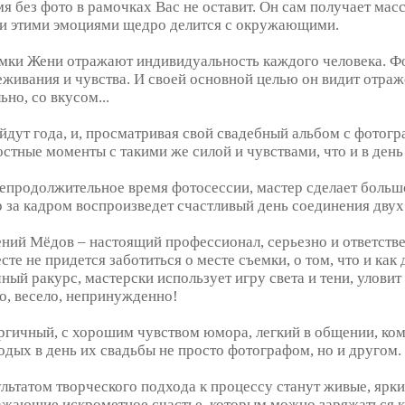
мя без фото в рамочках Вас не оставит. Он сам получает ма
 и этими эмоциями щедро делится с окружающими.
мки Жени отражают индивидуальность каждого человека. Ф
еживания и чувства. И своей основной целью он видит отраже
ьно, со вкусом...
йдут года, и, просматривая свой свадебный альбом с фотогр
остные моменты с такими же силой и чувствами, что и в день
непродолжительное время фотосессии, мастер сделает большо
р за кадром воспроизведет счастливый день соединения дву
ений Мёдов – настоящий профессионал, серьезно и ответст
сте не придется заботиться о месте съемки, о том, что и как
ный ракурс, мастерски использует игру света и тени, уловит 
ко, весело, непринужденно!
ргичный, с хорошим чувством юмора, легкий в общении, ком
одых в день их свадьбы не просто фотографом, но и другом.
ультатом творческого подхода к процессу станут живые, ярки
ажающие искрометное счастье, которым можно заряжаться к