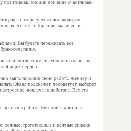
ссу позитивных эмоций при виде счастливых
отографа интересуют живые люди, их
ние всего этого. Красиво, магически,
афиями, Вы будете переживать все
 бракосочетания.
е количество снимков отличного качества,
х любящих сердец.
венно выполняющий свою работу. Жениху и
 делать: Женя подскажет, посоветует, выберет
настроение, вовлечет в действие. Все это
фортный в работе, Евгений станет для
е, сочные, трогательные и нежные снимки,
аждый раз при просмотре.