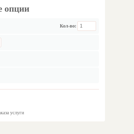
е опции
Кол-во:
аказа услуги