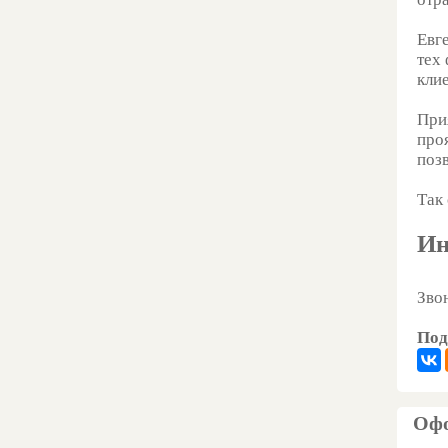
Евг
тех
клие
При
про
поз
Так
Ин
Зво
Под
Офо