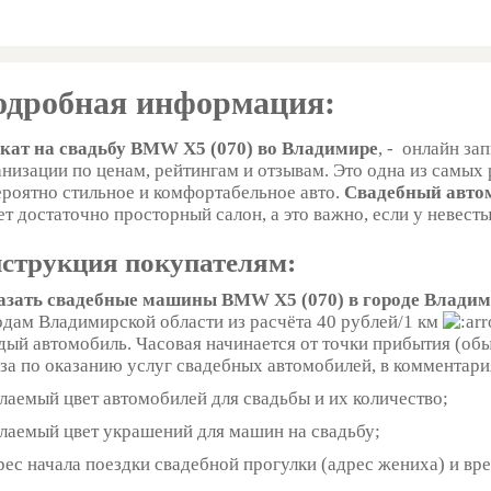
одробная информация:
кат на свадьбу BMW X5 (070) во Владимире
, - онлайн з
анизации по ценам, рейтингам и отзывам. Это одна из самы
ероятно стильное и комфортабельное авто.
Свадебный авто
ет достаточно просторный салон, а это важно, если у невест
струкция покупателям:
азать свадебные машины BMW X5 (070) в городе Влади
одам Владимирской области из расчёта 40 рублей/1 км
дый автомобиль. Часовая начинается от точки прибытия (об
аза по оказанию услуг свадебных автомобилей, в комментар
елаемый цвет автомобилей для свадьбы и их количество;
елаемый цвет украшений для машин на свадьбу;
рес начала поездки свадебной прогулки (адрес жениха) и вр