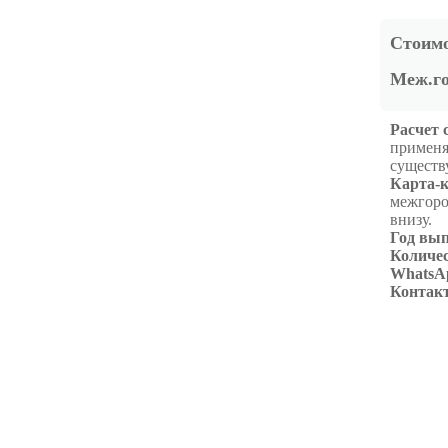
Стоимо
Меж.го
Расчет 
применя
существу
Карта-к
межгоро
внизу.
Год вып
Количес
WhatsAp
Контак