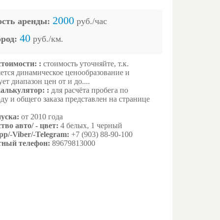
2000
сть аренды:
руб./час
40
род:
руб./км.
стоимости: :
стоимость уточняйте, т.к.
ется динамическое ценообразование и
ет диапазон цен от и до....
алькулятор: :
для расчёта пробега по
ду и общего заказа представлен на странице
уска:
от 2010 года
тво авто/ - цвет:
4 белых, 1 черный
p/-Viber/-Telegram:
+7 (903) 88-90-100
тный телефон:
89679813000