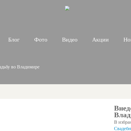
Блог
Фото
Видео
Акции
Но
адьбу во Владимире
Внед
Влад
В избра
Свадебн