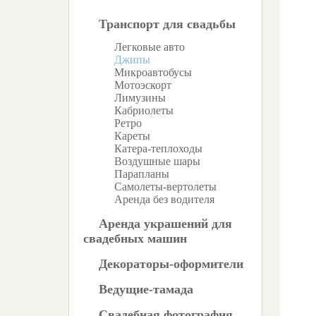
Транспорт для свадьбы
Легковые авто
Джипы
Микроавтобусы
Мотоэскорт
Лимузины
Кабриолеты
Ретро
Кареты
Катера-теплоходы
Воздушные шары
Парапланы
Самолеты-вертолеты
Аренда без водителя
Аренда украшений для
свадебных машин
Декораторы-оформители
Ведущие-тамада
Свадебная фотография