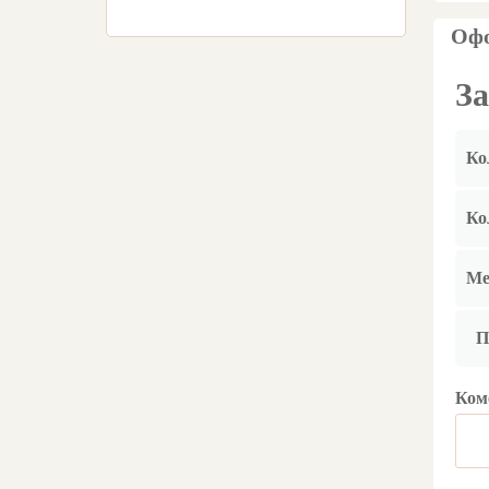
Офо
За
Ко
Ко
Ме
П
Ком