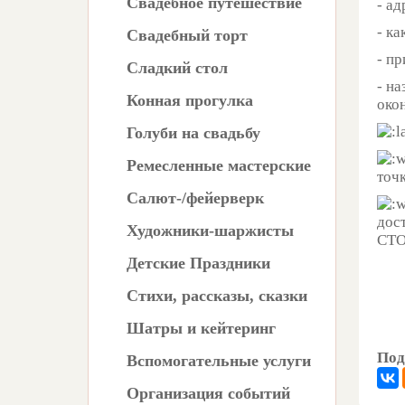
Свадебное путешествие
- ад
- к
Свадебный торт
- п
Сладкий стол
- н
Конная прогулка
око
Голуби на свадьбу
Ремесленные мастерские
точ
Салют-/фейерверк
дос
Художники-шаржисты
СТО
Детские Праздники
Стихи, рассказы, сказки
Шатры и кейтеринг
Под
Вспомогательные услуги
Организация событий