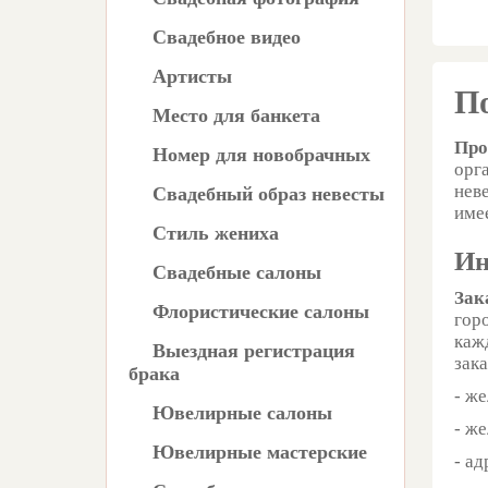
Свадебное видео
Артисты
П
Место для банкета
Про
Номер для новобрачных
орг
нев
Свадебный образ невесты
име
Стиль жениха
Ин
Свадебные салоны
Зак
Флористические салоны
гор
каж
Выездная регистрация
зак
брака
- ж
Ювелирные салоны
- ж
Ювелирные мастерские
- ад