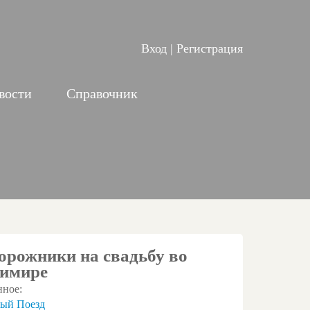
Вход
|
Регистрация
вости
Справочник
орожники на свадьбу во
имире
нное:
ый Поезд