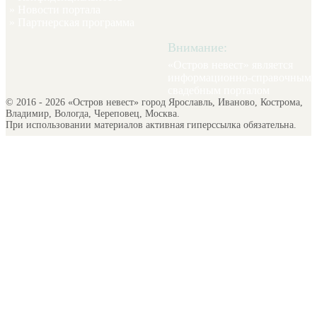
»
Новости портала
»
Партнерская программа
Внимание:
«Остров невест» является
информационно-справочным
свадебным порталом
© 2016 - 2026 «Остров невест» город Ярославль, Иваново, Кострома,
Владимир, Вологда, Череповец, Москва.
При использовании материалов активная гиперссылка обязательна.