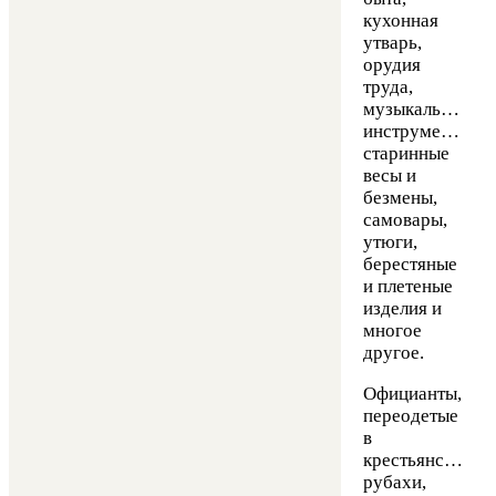
кухонная
утварь,
орудия
труда,
музыкальные
инструменты,
старинные
весы и
безмены,
самовары,
утюги,
берестяные
и плетеные
изделия и
многое
другое.
Официанты,
переодетые
в
крестьянские
рубахи,