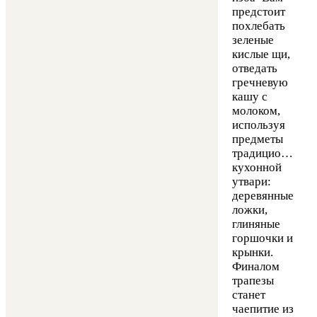
предстоит
похлебать
зеленые
кислые щи,
отведать
гречневую
кашу с
молоком,
используя
предметы
традиционной
кухонной
утвари:
деревянные
ложки,
глиняные
горшочки и
крынки.
Финалом
трапезы
станет
чаепитие из