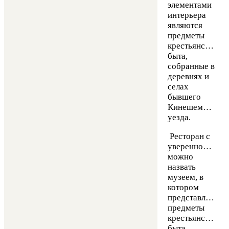
элементами
интерьера
являются
предметы
крестьянского
быта,
собранные в
деревнях и
селах
бывшего
Кинешемского
уезда.
Ресторан с
уверенностью
можно
назвать
музеем, в
котором
представлены
предметы
крестьянского
быта,