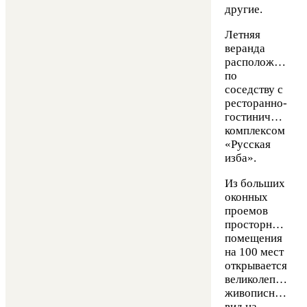
другие.
Летняя
веранда
расположена
по
соседству с
ресторанно-
гостиничным
комплексом
«Русская
изба».
Из больших
оконных
проемов
просторного
помещения
на 100 мест
открывается
великолепный
живописный
вид на