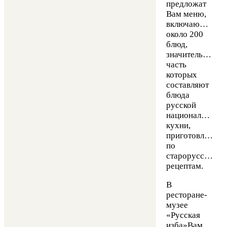
предложат
Вам меню,
включающее
около 200
блюд,
значительную
часть
которых
составляют
блюда
русской
национальной
кухни,
приготовленные
по
старорусским
рецептам.
В
ресторане-
музее
«Русская
изба»Вам