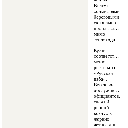
Волгу с
холмистыми
береговыми
склонами и
проплывающим
мимо
теплоходами.
Кухня
соответствует
меню
ресторана
«Русская
изба».
Вежливое
обслуживание
официантов,
свежий
речной
воздух в
жаркие
летние дни