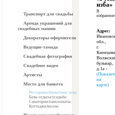
изба»
В
Транспорт для свадьбы
избранное
Аренда украшений для
свадебных машин
Адрес:
Ивановс
Декораторы-оформители
обл.,
Ведущие-тамада
г.
Кинешма
Свадебная фотография
Волжски
бульвар,
Свадебное видео
д.1а -
(Показат
Артисты
на
Место для банкета
карте)
Рестораны/банкетные залы
Базы отдыха/усадьбы
Санатории/пансионаты
Коттеджи/виллы