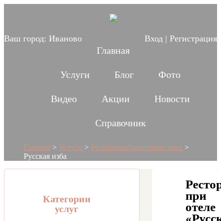
Ваш город:
Иваново
Вход
|
Регистрация
Главная
Услуги
Блог
Фото
Видео
Акции
Новости
Справочник
Главная
>
Услуги
>
Рестораны/банкетные залы
>
Русская изба
Ресто
при
Категории
отеле
услуг
«Русс