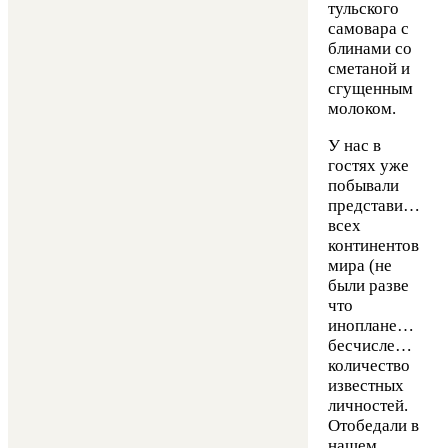
тульского
самовара с
блинами со
сметаной и
сгущенным
молоком.
У нас в
гостях уже
побывали
представители
всех
континентов
мира (не
были разве
что
инопланетяне),
бесчисленное
количество
известных
личностей.
Отобедали в
нашем