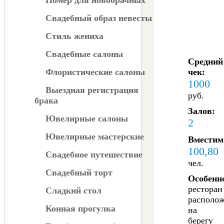
Номер для новобрачных
Свадебный образ невесты
Стиль жениха
Свадебные салоны
Средний
Флористические салоны
чек:
1000
Выездная регистрация
руб.
брака
Залов:
Ювелирные салоны
2
Ювелирные мастерские
Вместим
100,80
Свадебное путешествие
чел.
Свадебный торт
Особенн
ресторан
Сладкий стол
располо
Конная прогулка
на
берегу