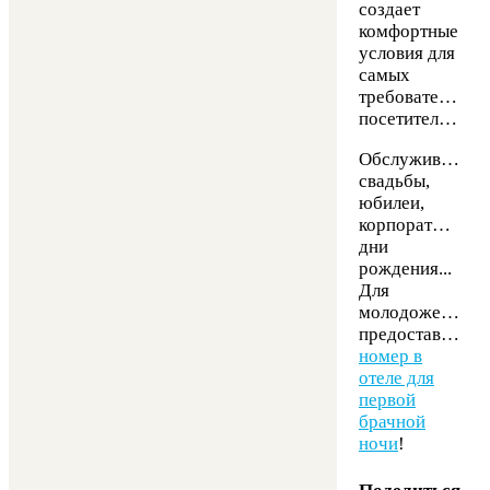
создает
комфортные
условия для
самых
требовательных
посетителей.
Обслуживаем
свадьбы,
юбилеи,
корпоративы,
дни
рождения...
Для
молодоженов
предоставляем
номер в
отеле для
первой
брачной
ночи
!