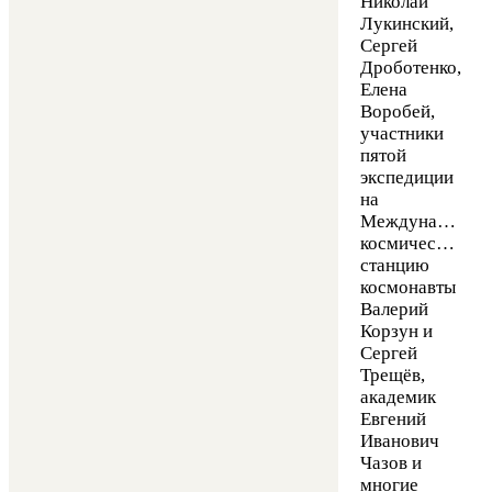
Николай
Лукинский,
Сергей
Дроботенко,
Елена
Воробей,
участники
пятой
экспедиции
на
Международну
космическую
станцию
космонавты
Валерий
Корзун и
Сергей
Трещёв,
академик
Евгений
Иванович
Чазов и
многие