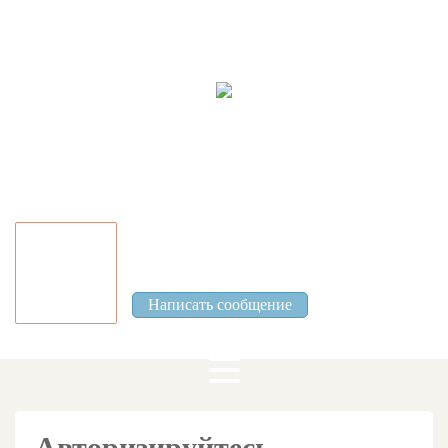
Ваш город:
Иваново
Вход
|
Регистрация
Тарасов Андрей
0 Отзывов
Написать сообщение
Авторизируйтесь