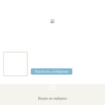
Ваш город:
Иваново
Вход
|
Регистрация
Антошин Денис
0 Отзывов
Написать сообщение
Видео не найдено