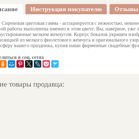
сание
Инструкция покупателю
Отзывы
еневая цветовая гамма - ассоциируется с нежностью, невинн
ой работы выполнены именно в этом цвете. Вы, наверное, уже 
устированные мелким жемчугом. Корпус бокалов украшен изобр
озицией из мелкого фиолетового жемчуга и оригинального узо
осферу вашего праздника, купив наши фирменные свадебные фу
литься в соц. сетях
ие товары продавца: