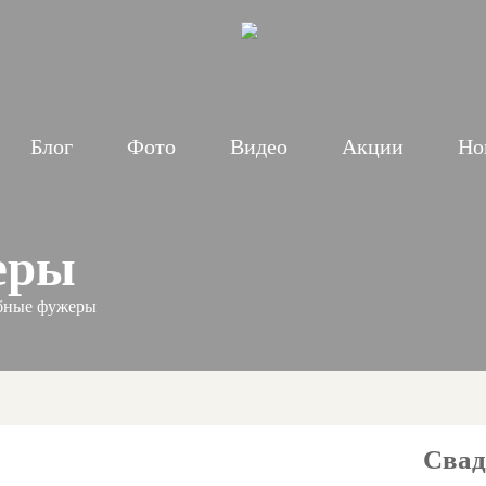
Блог
Фото
Видео
Акции
Но
еры
бные фужеры
Свад