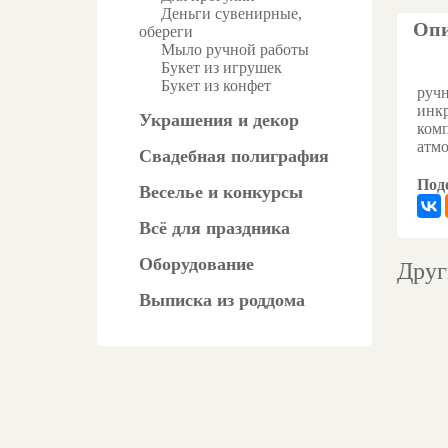
Деньги сувенирные,
Опи
обереги
Мыло ручной работы
Букет из игрушек
Сир
Букет из конфет
ручн
инкр
Украшения и декор
комп
атм
Свадебная полиграфия
Поде
Веселье и конкурсы
Всё для праздника
Оборудование
Друг
Выписка из роддома