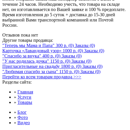
течение 24 часов. Необходимо учесть, что товара на складе
нет, он изготавливается по Вашей заявке и 100 % предоплате.
Время изготовления до 5 суток + доставка до 15-30 дней
выбранной Вами транспортной компанией или Почтой
России.
Отзывов пока нет
Другие товары продавца:
"Теперь мы Мама и Папа"
300 р.
(0)
Заказы (0)
Карточка «Лавандовый узор»
1000 р.
(0)
Заказы (0)
"Спасибо за внука"
400 р.
(0)
Заказы (0)
"У нас родилась дочка"
1150 р.
(0)
Заказы (0)
Пригласительные на свадьбу
1800 р.
(0)
Заказы (0)
"Любимая спасибо за сына"
1150 р.
(0)
Заказы (0)
Перейти ко всем товарам продавца >>>
Разделы сайта:
»
Главная
»
Услуги
»
Товары
»
Блог
»
Фото
»
Видео