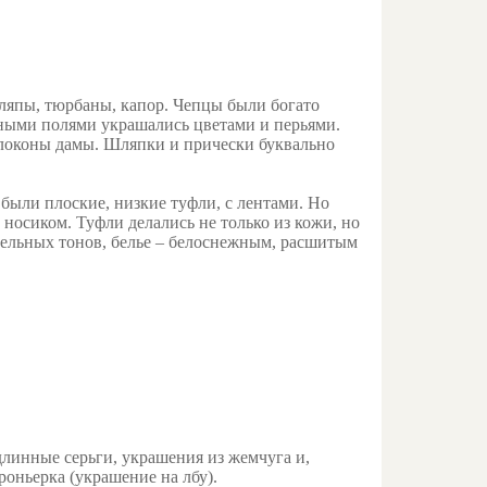
ляпы, тюрбаны, капор. Чепцы были богато
ыми полями украшались цветами и перьями.
 локоны дамы. Шляпки и прически буквально
 были плоские, низкие туфли, с лентами. Но
носиком. Туфли делались не только из кожи, но
тельных тонов, белье – белоснежным, расшитым
длинные серьги, украшения из жемчуга и,
роньерка (украшение на лбу).