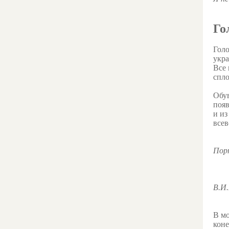
Го
Голо
укр
Все 
спло
Обув
появ
и из
все
Пор
В.И
В мо
коне