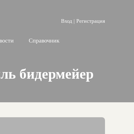
Вход
|
Регистрация
вости
Справочник
иль бидермейер