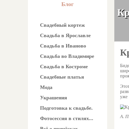
Блог
Кр
Свадебный кортеж
Свадьба в Ярославле
Свадьба в Иваново
К
Свадьба во Владимире
Биде
Свадьба в Костроме
широ
проя
Свадебные платья
Этот
Мода
разв
уже 
Украшения
Подготовка к свадьбе.
А. П
Фотосессия в стилях...
Всё о причёсках