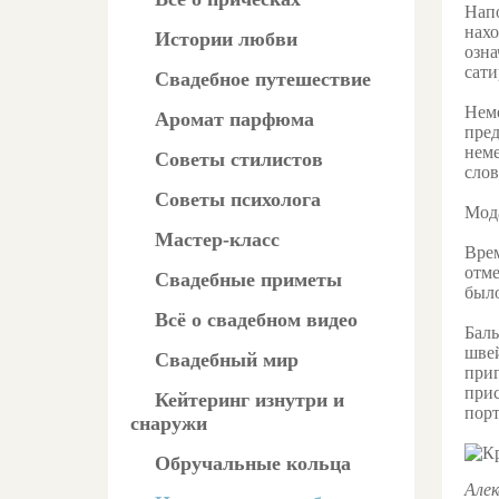
Напо
нахо
Истории любви
озна
сати
Свадебное путешествие
Неме
Аромат парфюма
пред
неме
Советы стилистов
слов
Советы психолога
Мода
Мастер-класс
Врем
отме
Свадебные приметы
было
Всё о свадебном видео
Балы
швей
Свадебный мир
приг
прис
Кейтеринг изнутри и
порт
снаружи
Обручальные кольца
Алек