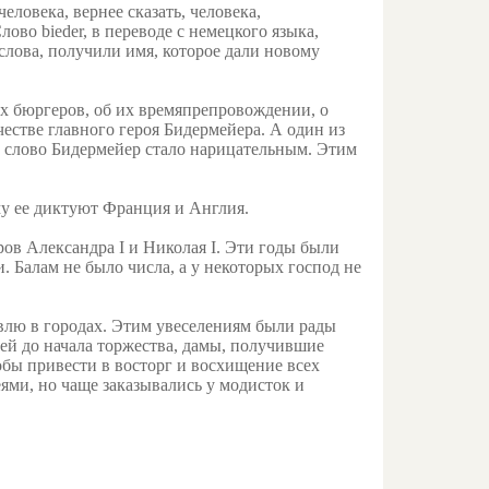
ловека, вернее сказать, человека,
во bieder, в переводе с немецкого языка,
слова, получили имя, которое дали новому
х бюргеров, об их времяпрепровождении, о
естве главного героя Бидермейера. А один из
е слово Бидермейер стало нарицательным. Этим
му ее диктуют Франция и Англия.
ов Александра I и Николая I. Эти годы были
Балам не было числа, а у некоторых господ не
овлю в городах. Этим увеселениям были рады
ей до начала торжества, дамы, получившие
бы привести в восторг и восхищение всех
ми, но чаще заказывались у модисток и