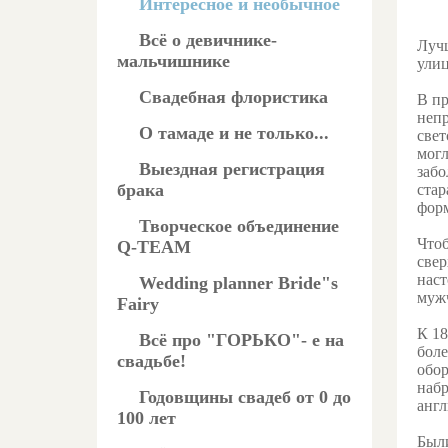
Интересное и необычное
Всё о девичнике-
Лучш
мальчишнике
улиц
Свадебная флористика
В пр
непр
О тамаде и не только...
свет
могл
Выездная регистрация
забо
брака
стар
фор
Творческое объединение
Чтоб
Q-TEAM
свер
наст
Wedding planner Bride"s
мужч
Fairy
К 18
Всё про "ГОРЬКО"- е на
боле
свадьбе!
обор
набр
Годовщины свадеб от 0 до
анг
100 лет
Были