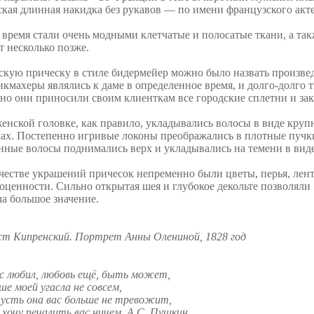
кая длинная накидка без рукавов — по имени французского акте
 время стали очень модными клетчатые и полосатые ткани, а так
т несколько позже.
кую прическу в стиле бидермейер можно было назвать произвед
кмахеры являлись к даме в определенное время, и долго-долго 
но они приносили своим клиенткам все городские сплетни и за
енской головке, как правило, укладывались волосы в виде крупн
ах. Постепенно игривые локоны преображались в плотные пучки
ные волосы поднимались верх и укладывались на темени в вид
честве украшений причесок непременно были цветы, перья, лент
оценности. Сильно открытая шея и глубокое декольте позволяли
а большое значение.
ст Кипренский. Портрет Анны Олениной, 1828 год
с любил, любовь ещё, быть может,
ше моей угасла не совсем,
усть она вас больше не тревожит,
 хочу печалить вас ничем. А.С. Пушкин.