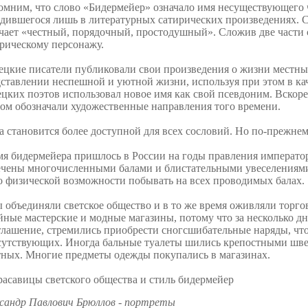
мним, что слово «Бидермейер» означало имя несуществующего че
дившегося лишь в литературных сатирических произведениях. Сло
чает «честный, порядочный, простодушный». Сложив две части 
рическому персонажу.
цкие писатели публиковали свои произведения о жизни местны
ставлении неспешной и уютной жизни, используя при этом в кач
цких поэтов использовал новое имя как свой псевдоним. Вскор
ом обозначали художественные направления того времени.
 становится более доступной для всех сословий. Но по-прежне
я бидермейера пришлось в России на годы правления император
чены многочисленными балами и блистательными увеселениями. 
 физической возможности побывать на всех проводимых балах.
 объединяли светское общество и в то же время оживляли торг
ные мастерские и модные магазины, потому что за несколько дн
лашение, стремились приобрести сногсшибательные наряды, что
утствующих. Иногда бальные туалеты шились крепостными швея
ных. Многие предметы одежды покупались в магазинах.
сандр Павлович Брюллов - портреты