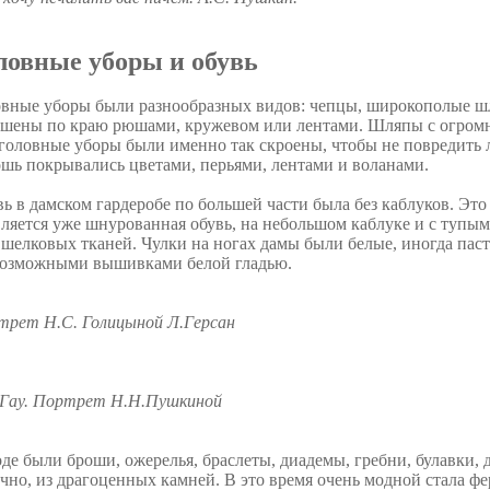
ловные уборы и обувь
вные уборы были разнообразных видов: чепцы, широкополые ш
ашены по краю рюшами, кружевом или лентами. Шляпы с огромн
головные уборы были именно так скроены, чтобы не повредить
шь покрывались цветами, перьями, лентами и воланами.
ь в дамском гардеробе по большей части была без каблуков. Это
ляется уже шнурованная обувь, на небольшом каблуке и с тупым 
 шелковых тканей. Чулки на ногах дамы были белые, иногда пас
возможными вышивками белой гладью.
трет Н.С. Голицыной Л.Герсан
.Гау. Портрет Н.Н.Пушкиной
де были броши, ожерелья, браслеты, диадемы, гребни, булавки, 
чно, из драгоценных камней. В это время очень модной стала фе