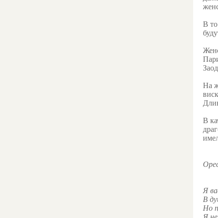
женс
В то
буду
Женс
Пари
Заод
На ж
виск
Длин
В ка
драг
имел
Оре
Я ва
В ду
Но п
Я не