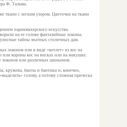
ра Ф. Тальма.
же ткани с легким узором. Цветочки на ткани
ением парикмахерского искусства.
творили на ее голове фантазийные локоны.
кулисные тайны знатных столичных дам.
ых локонов или в виде «котлет» из кос на
 или короны кос на висках или на макушке.
е локонов или различных шиньонов.
ы, кружева, банты и бантики и, конечно,
 «выделить» голову, а потому сложная прическа