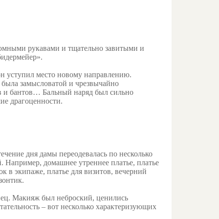
громными рукавами и тщательно завитыми и
бидермейер».
 он уступил место новому направлению.
в была замысловатой и чрезвычайно
ов и бантов… Бальный наряд был сильно
шие драгоценности.
течение дня дамы переодевалась по несколько
ий. Например, домашнее утреннее платье, платье
ок в экипаже, платье для визитов, вечерний
зонтик.
нец. Макияж был неброский, ценились
чтательность – вот несколько характеризующих