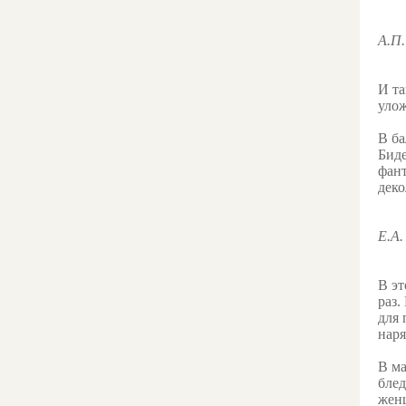
А.П
И та
улож
В ба
Биде
фант
деко
Е.А
В эт
раз.
для 
наря
В ма
блед
жен