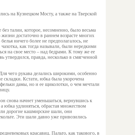
ись на Кузнецком Мосту, а также на Тверской
 без талии, которое, несомненно, было весьма
з жизни достаточно в раннем возрасте многих
 белья ничего более не предполагалось, не
и чахотка, как тогда называли, были нередкими
ся на свое место – над бедрами. К тому же ее
вь утвердился, правда, несколько в смягченной
 Для чего рукава делались широкими, особенно
ые складки. Кстати, юбка была укорочена
фельки дамы, но и ее щиколотки, о чем мечтали
вицу.
 он снова начнет уменьшаться, вернувшись к
 а юбка удлиняться, обрастая множеством
али дорогие кашмирские шали, они
екольте. Эти шали давно уже привозились
едневековых красавиц. Пальто, как такового, в