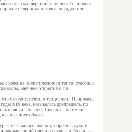
тья из толстых шерстяных тканей. Если было
и широкие пелерины, меховые накидки или
ды, сражения, политические интриги, судебные
скандалы, научные открытия и т.п.
нитых актрис, певиц и танцовщиц. Например,
е годы XIX века, называлась крепрашель, по
ная шляпка – шляпка Тальони – по имени
, как весеннее облако.
урге, назывались шляпки, тюрбаны, духи и
щ, закрывающий плечи и грудь, а в России —