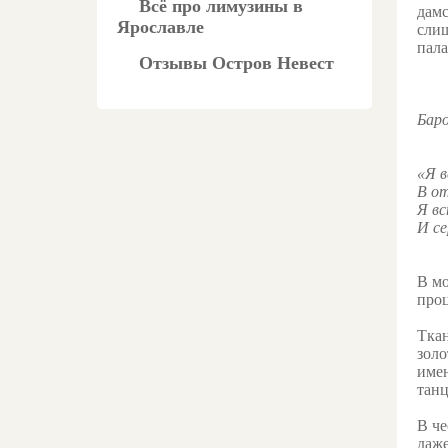
Всё про лимузины в
дамс
Ярославле
слиш
пала
Отзывы Остров Невест
Бар
«Я в
В о
Я в
И се
В мо
проц
Ткан
золо
имен
танц
В че
даже