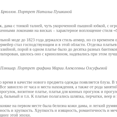
. Брюллов. Портрет Натальи Пушкиной
к, дама с тонкой талией, чуть укороченной пышной юбкой, с о
енными локонами на висках – характерное воплощение стиля «
льной моде до 1823 года держался стиль апмир, но со временем
рмейер стал господствующим и в этой области. Отделка платье
азийной, порой в одном платье было до десятка разных бантик
льтирован, шилось оно с кринолином, надевались при этом луч
. Плюшар. Портрет графини Марии Алексеевны Олсуфьевой
о время в качестве нового предмета одежды появляется блуза. В 
 Все зависело от часа и места нахождения, а также от рода занят
прогулок, визитное платье, платья для конных прогулок и прогул
д, бальный и т.п. К платью полагались шляпка, перчатки, веер и 
кияже на первом месте была белизна кожи дамы, и легкий румя
ность и хрупкость. Хрупкость и изящность, романтичность и ме
щину этой эпохи.