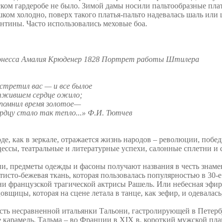
ком гардеробе не было. Зимой дамы носили пальтообразные пла
ком холодно, поверх такого платья-пальто надевалась шаль ил
нтины. Часто использовались меховые боа.
онесса Амалия Крюденер 1828 Портрет работы Штилера
стретил вас — и все былое
тжившем сердце ожило;
спомнил время золотое—
рдцу стало так тепло...» Ф.И. Тютчев
де, как в зеркале, отражается жизнь народов – революции, побе
ессы, театральные и литературные успехи, салонные сплетни и 
и, предметы одежды и фасоны получают названия в честь знаме
тисто-бежевая ткань, которая пользовалась популярностью в 30-
и французской трагической актрисы Рашель. Или небесная эфир
овщицы, которая на сцене летала в танце, как зефир, и одевалась
сть несравненной итальянки Тальони, гастролирующей в Петерб
 карамель. Тальма – во Франции в XIX в. короткий мужской пла