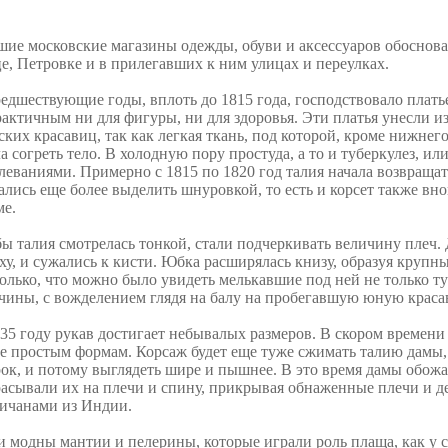
ие московские магазины одежды, обуви и аксессуаров обосновал
е, Петровке и в прилегавших к ним улицах и переулках.
едшествующие годы, вплоть до 1815 года, господствовало платье
актичным ни для фигуры, ни для здоровья. Эти платья унесли и
ских красавиц, так как легкая ткань, под которой, кроме нижнего
а согреть тело. В холодную пору простуда, а то и туберкулез, ил
леваниями. Примерно с 1815 по 1820 год талия начала возвращать
ались еще более выделить шнуровкой, то есть и корсет также вно
ме.
ы талия смотрелась тонкой, стали подчеркивать величину плеч.
ху, и сужались к кисти. Юбка расширялась книзу, образуя крупн
олько, что можно было увидеть мелькавшие под ней не только ту
ины, с вожделением глядя на балу на пробегавшую юную краса
35 году рукав достигает небывалых размеров. В скором времени
е простым формам. Корсаж будет еще туже сжимать талию дамы,
ок, и потому выглядеть шире и пышнее. В это время дамы обож
асывали их на плечи и спину, прикрывая обнаженные плечи и д
личанами из Индии.
 модны мантии и пелерины, которые играли роль плаща, как у ср