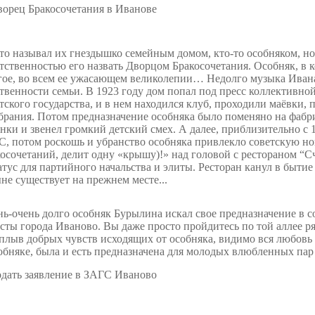
то называл их гнездышко семейным домом, кто-то особняком, но
тственностью его назвать Дворцом Бракосочетания. Особняк, 
ое, во всем ее ужасающем великолепии… Недолго музыка Ивана
твенности семьи. В 1923 году дом попал под пресс коллективно
тского государства, и в нем находился клуб, проходили маёвки,
брания. Потом предназначение особняка было поменяно на фабри
нки и звенел громкий детский смех. А далее, приблизительно с 1
, потом роскошь и убранство особняка привлекло советскую но
осочетаний, делит одну «крышу)!» над головой с рестораном “
атус для партийного начальства и элиты. Ресторан канул в быти
не существует на прежнем месте...
ь-очень долго особняк Бурылина искал свое предназначение в с
сты города Иваново. Вы даже просто пройдитесь по той аллее ря
плыв добрых чувств исходящих от особняка, видимо вся любовь и
обняке, была и есть предназначена для молодых влюбленных пар