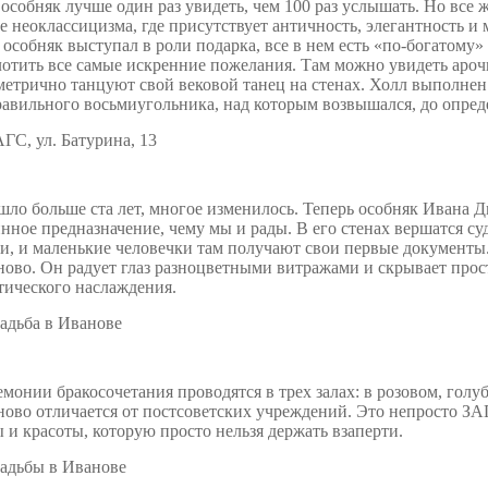
особняк лучше один раз увидеть, чем 100 раз услышать. Но все 
е неоклассицизма, где присутствует античность, элегантность и
 особняк выступал в роли подарка, все в нем есть «по-богатому
отить все самые искренние пожелания. Там можно увидеть ароч
етрично танцуют свой вековой танец на стенах. Холл выполне
авильного восьмиугольника, над которым возвышался, до опред
ло больше ста лет, многое изменилось. Теперь особняк Ивана 
нное предназначение, чему мы и рады. В его стенах вершатся су
и, и маленькие человечки там получают свои первые документы.
ово. Он радует глаз разноцветными витражами и скрывает просто
тического наслаждения.
монии бракосочетания проводятся в трех залах: в розовом, голу
ово отличается от постсоветских учреждений. Это непросто ЗАГС
 и красоты, которую просто нельзя держать взаперти.