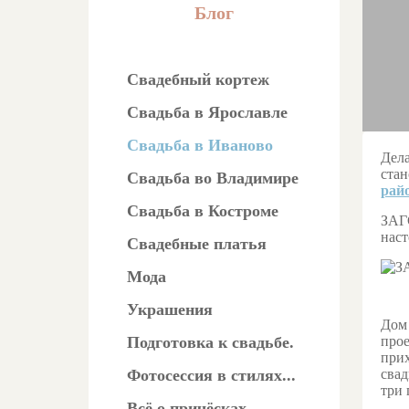
Блог
Свадебный кортеж
Свадьба в Ярославле
Свадьба в Иваново
Дела
стан
Свадьба во Владимире
рай
Свадьба в Костроме
ЗАГС
наст
Свадебные платья
Мода
Украшения
Дом 
Подготовка к свадьбе.
прое
прих
Фотосессия в стилях...
свад
три 
Всё о причёсках