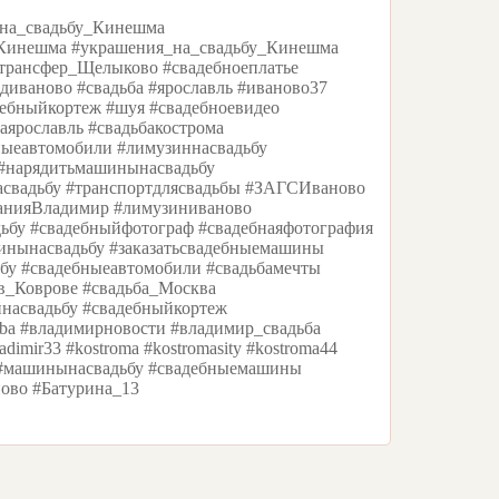
о_на_свадьбу_Кинешма
Кинешма #украшения_на_свадьбу_Кинешма
трансфер_Щелыково #свадебноеплатье
диваново #свадьба #ярославль #иваново37
ебныйкортеж #шуя #свадебноевидео
аярославль #свадьбакострома
ыеавтомобили #лимузиннасвадьбу
#нарядитьмашинынасвадьбу
асвадьбу #транспортдлясвадьбы #ЗАГСИваново
танияВладимир #лимузиниваново
дьбу #свадебныйфотограф #свадебнаяфотография
шинынасвадьбу #заказатьсвадебныемашины
ьбу #свадебныеавтомобили #свадьбамечты
_в_Коврове #свадьба_Москва
насвадьбу #свадебныйкортеж
adba #владимирновости #владимир_свадьба
vladimir33 #kostroma #kostromasity #kostroma44
ж #машинынасвадьбу #свадебныемашины
ово #Батурина_13