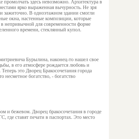
же промолчать здесь невозможно. Архитектура в
 местами ярко выраженная вычурность. Не зря
» и зажиточно. В одноэтажном здании смогли
ные окна, настенные композиции, которые
н в непривычной для современности форме
еленного времени, стеклянный купол.
Дмитриевича Бурылина, наконец-то нашел свое
дьбы, в его атмосфере рождается любовь и
 Теперь это Дворец Бракосочетания города
 несметное богатство, - богатство
бом и бежевом. Дворец бракосочетания в городе
, где ставят печати в паспортах. Это место