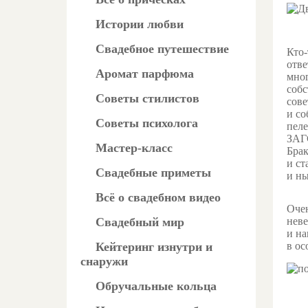
Истории любви
Свадебное путешествие
Кто-
отве
Аромат парфюма
мног
собс
Советы стилистов
сове
и со
Советы психолога
пеле
ЗАГС
Мастер-класс
Брак
и ст
Свадебные приметы
и ны
Всё о свадебном видео
Очен
Свадебный мир
неве
и на
Кейтеринг изнутри и
в ос
снаружи
Обручальные кольца