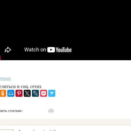
очник
литься в соц. сетях
ить статью:
(2)