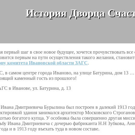
История Дворца Счаст
я первый шаг в свое новое будущее, хочется прочувствовать все
овится первым на пути осуществления такого желания, станови
ону комитета Ивановской области ЗАГС
.
, в самом центре города Иваново, на улице Батурина, дом 13 …
оящий каменный гость из прошлого!
Ивана Дмитриевича Бурылина был построен в далекий 1913 год
ктировкой здания занимался архитектор Московского Строганов
отью богатого купца. У особняка была совершенно другая мис
ьбу Ивана Дмитриевича с дочерью фабриканта Н.Н Зубкова, Ан
года и в 1913 году въехать туда в новом составе.