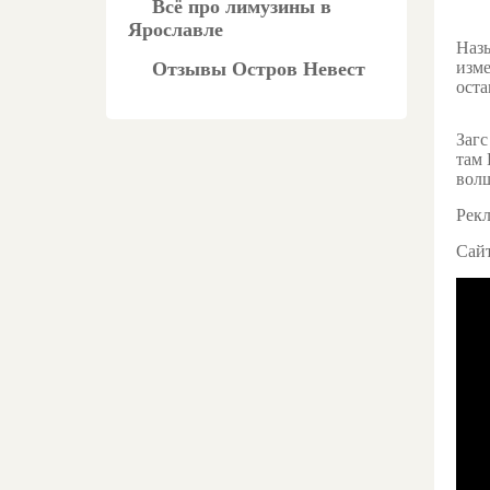
Всё про лимузины в
Ярославле
Назы
Отзывы Остров Невест
изме
оста
Загс
там 
волш
Рекл
Сай