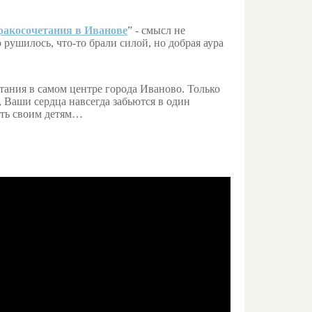
ракосочетания в Иванове
” - смысл не
 рушилось, что-то брали силой, но добрая аура
тания в самом центре города Иваново. Только
м, Ваши сердца навсегда забьются в один
зать своим детям…