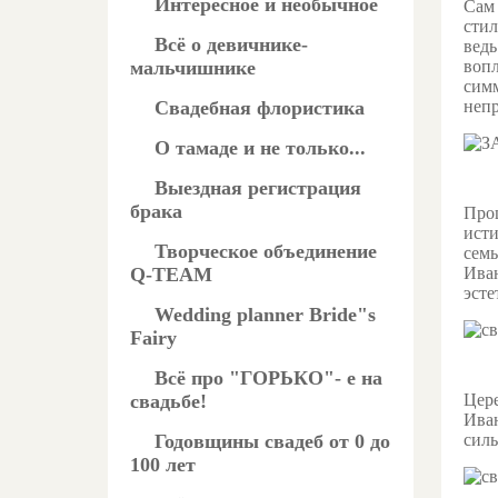
Интересное и необычное
Сам 
стил
Всё о девичнике-
ведь
мальчишнике
вопл
симм
Свадебная флористика
непр
О тамаде и не только...
Выездная регистрация
брака
Прош
исти
Творческое объединение
семь
Q-TEAM
Иван
эсте
Wedding planner Bride"s
Fairy
Всё про "ГОРЬКО"- е на
свадьбе!
Цере
Иван
Годовщины свадеб от 0 до
силы
100 лет