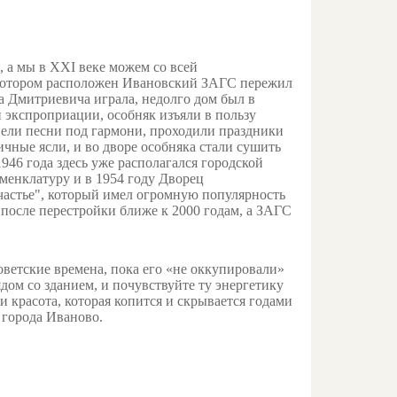
, а мы в XXI веке можем со всей
в котором расположен Ивановский ЗАГС пережил
 Дмитриевича играла, недолго дом был в
й экспроприации, особняк изъяли в пользу
 пели песни под гармони, проходили праздники
чные ясли, и во дворе особняка стали сушить
946 года здесь уже располагался городской
менклатуру и в 1954 году Дворец
Счастье", который имел огромную популярность
е после перестройки ближе к 2000 годам, а ЗАГС
оветские времена, пока его «не оккупировали»
дом со зданием, и почувствуйте ту энергетику
 красота, которая копится и скрывается годами
 города Иваново.