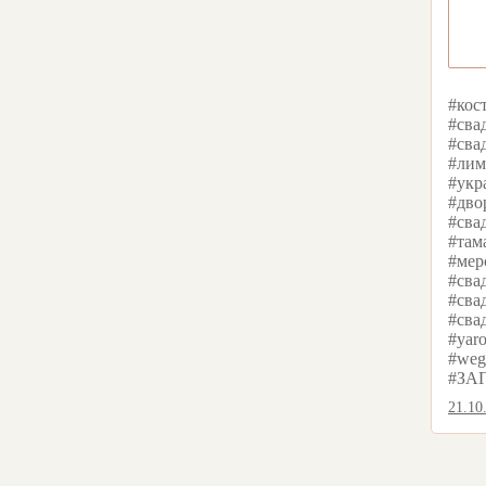
#кос
#сва
#сва
#лим
#укр
#дво
#сва
#там
#мер
#сва
#сва
#сва
#yaro
#weg
#ЗАГ
21.10