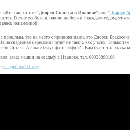
вайте как, хотите “
Дворец Счастья в Иванове
” или “
Дворец б
нится. В этот особняк вложили любовь и с каждым годом, что-то
валась неизменной.
 с прошлым, это не место с привидениями, это Дворец Бракосоче
Ваша свадебная церемония будет не такой, как у всех. Только та
ебный такт. А какие будут фотографии? - Вам будет что расска
ама: заказ машин на свадьбу в Иванове, тел. 89038890100
т:
Свадебный Поезд