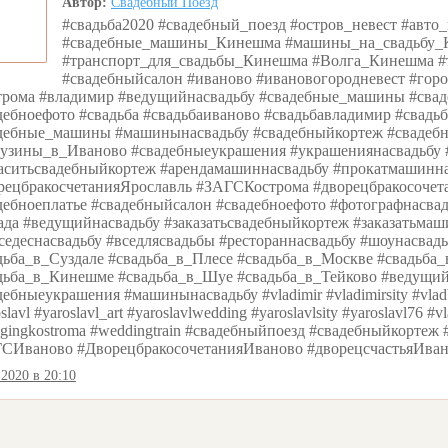
Автор:
Свадебный Поезд
#свадьба2020 #свадебный_поезд #остров_невест #авт
#свадебные_машины_Кинешма #машины_на_свадьбу_
#транспорт_для_свадьбы_Кинешма #Волга_Кинешма #
#свадебныйсалон #иваново #ивановогородневест #горо
трома #владимир #ведущийнасвадьбу #свадебные_машины #свад
дебноефото #свадьба #свадьбаиваново #свадьбавладимир #свадьб
дебные_машины #машинынасвадьбу #свадебныйкортеж #свадебн
узины_в_Иваново #свадебныеукрашения #украшениянасвадьбу 
аситьсвадебныйкортеж #арендамашиннасвадьбу #прокатмашинн
рецбракосчетанияЯрославль #ЗАГСКострома #дворецбракосоче
дебноеплатье #свадебныйсалон #свадебноефото #фотографнасва
ада #ведущийнасвадьбу #заказатьсвадебныйкортеж #заказатьма
седеснасвадьбу #вседлясвадьбы #рестораннасвадьбу #шоунасвад
дьба_в_Суздале #свадьба_в_Плесе #свадьба_в_Москве #свадьба
дьба_в_Кинешме #свадьба_в_Шуе #свадьба_в_Тейково #ведущий
дебныеукрашения #машинынасвадьбу #vladimir #vladimirsity #vl
slavl #yaroslavl_art #yaroslavlwedding #yaroslavlsity #yaroslavl76 #
gingkostroma #weddingtrain #свадебныйпоезд #свадебныйкорте
СИваново #ДворецбракосочетанияИваново #дворецсчастьяИван
.2020 в 20:10