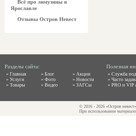
Всё про лимузины в
Ярославле
Отзывы Остров Невест
Разделы сайта:
Полезная и
»
Главная
»
Блог
»
Акции
»
Служба по
»
Услуги
»
Фото
»
Новости
»
Часто зада
»
Товары
»
Видео
»
ЗАГСы
»
PRO и VIP 
© 2016 - 2026 «Остров невест
При использовании материалов