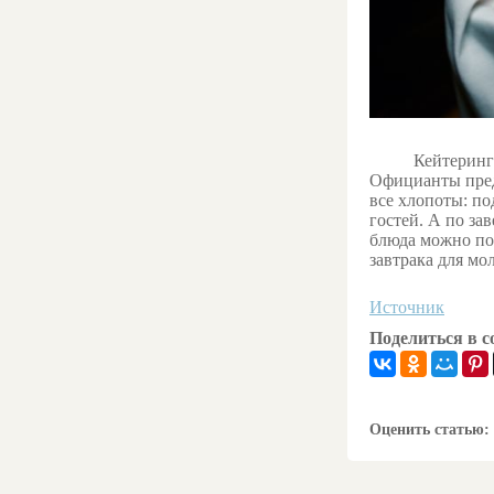
Кейтеринг
Официанты предл
все хлопоты: по
гостей. А по за
блюда можно пов
завтрака для мо
Источник
Поделиться в со
Оценить статью: