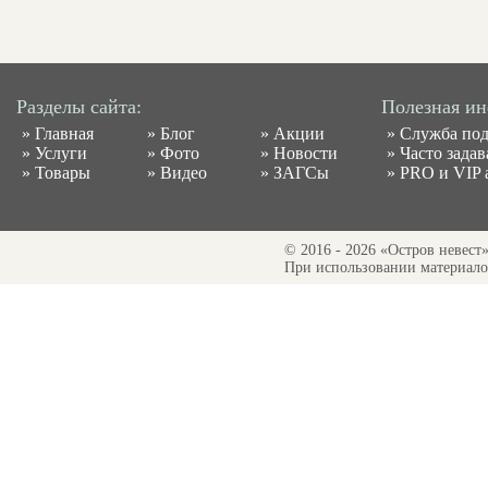
Разделы сайта:
Полезная и
»
Главная
»
Блог
»
Акции
»
Служба по
»
Услуги
»
Фото
»
Новости
»
Часто зада
»
Товары
»
Видео
»
ЗАГСы
»
PRO и VIP 
© 2016 - 2026 «Остров невест
При использовании материалов