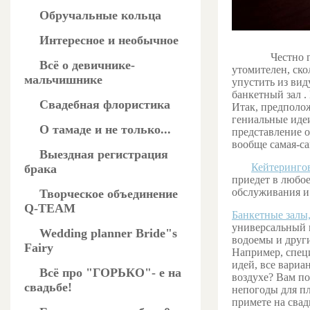
Обручальные кольца
Интересное и необычное
Честно 
Всё о девичнике-
утомителен, ско
мальчишнике
упустить из вид
банкетный зал .
Свадебная флористика
Итак, предполож
гениальные идеи
О тамаде и не только...
представление 
вообще самая-са
Выездная регистрация
Кейтерингов
брака
приедет в любое
обслуживания и 
Творческое объединение
Q-TEAM
Банкетные залы,
универсальный в
Wedding planner Bride"s
водоемы и други
Fairy
Например, спец
идей, все вари
Всё про "ГОРЬКО"- е на
воздухе? Вам по
свадьбе!
непогоды для пл
примете на свад