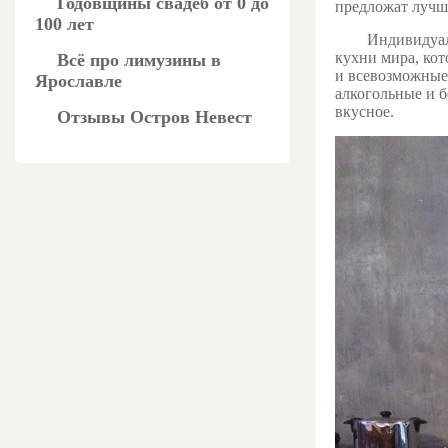
Годовщины свадеб от 0 до
предложат лучши
100 лет
Индивидуал
кухни мира, кот
Всё про лимузины в
и всевозможные 
Ярославле
алкогольные и б
вкусное.
Отзывы Остров Невест