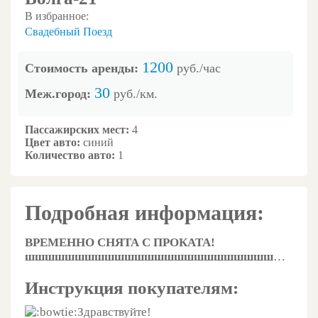
В избранное:
Свадебный Поезд
1200
Стоимость аренды:
руб./час
30
Меж.город:
руб./км.
Пассажирских мест:
4
Цвет авто:
синий
Количество авто:
1
Подробная информация:
ВРЕМЕННО СНЯТА С ПРОКАТА!
шшшшшшшшшшшшшшшшшшшшшшшшшшшшшшшшшшшшшшшшшшшшшшшшшшшшшшшшшшшшшшшшшшшшш
Инструкция покупателям:
Здравствуйте!