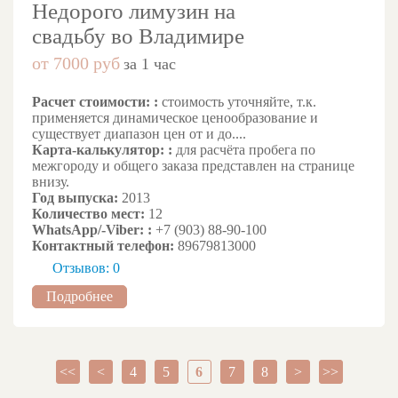
Недорого лимузин на
свадьбу во Владимире
от 7000 руб
за 1 час
Расчет стоимости: :
стоимость уточняйте, т.к.
применяется динамическое ценообразование и
существует диапазон цен от и до....
Карта-калькулятор: :
для расчёта пробега по
межгороду и общего заказа представлен на странице
внизу.
Год выпуска:
2013
Количество мест:
12
WhatsApp/-Viber: :
+7 (903) 88-90-100
Контактный телефон:
89679813000
Отзывов: 0
Подробнее
<<
<
4
5
6
7
8
>
>>