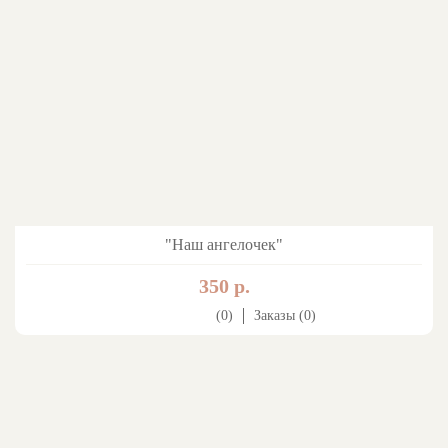
"Наш ангелочек"
350 р.
(0)
Заказы (0)