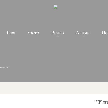
Блог
Фото
Видео
Акции
Но
 сын"
"У н