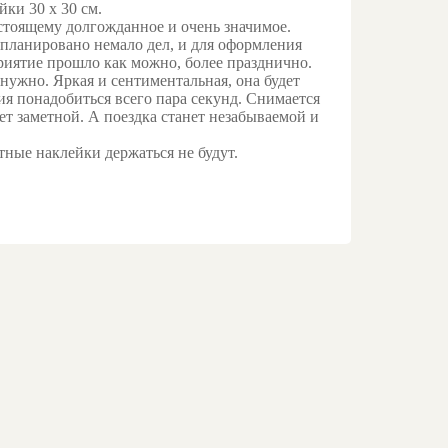
ки 30 х 30 см.
тоящему долгожданное и очень значимое.
апланировано немало дел, и для оформления
приятие прошло как можно, более празднично.
 нужно. Яркая и сентиментальная, она будет
ия понадобиться всего пара секунд. Снимается
ет заметной. А поездка станет незабываемой и
ные наклейки держаться не будут.