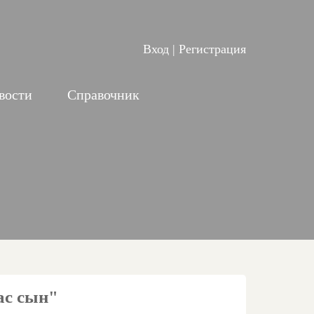
Вход
|
Регистрация
вости
Справочник
ас сын"