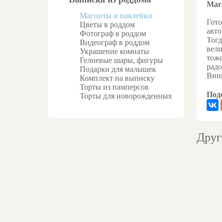
Маг
Как
Магниты и наклейки
Гото
Цветы в роддом
авто
Фотограф в роддом
Тогд
Видеограф в роддом
вели
Украшение комнаты
тоже
Гелиевые шары, фигуры
радо
Подарки для малышек
Вним
Комплект на выписку
Торты из памперсов
Поде
Торты для новорожденных
Друг