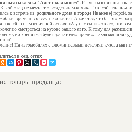
нитная наклейка "Аист с малышом".
Размер магнитной наклей
ой отец не мечтает о рождении мальчика. Это событие по-нас
вясь к встрече из
|родильного дома в городе Иваново|
порой, з
мобиля времени совсем не остается. А хочется, что бы это меро
а наклейка на магнит ной основе «А у нас сын» - это то, что вам
колепно смотреться на кузове вашего авто. К тому для размещен
 легко, но крепиться будет достаточно прочно. Такая машина буд
стной.
ание! На автомобилях с алюминиевыми деталями кузова магнит
литься в соц. сетях
ие товары продавца: