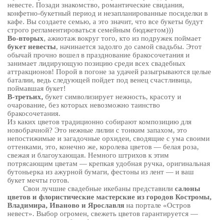
невесте. Позади знакомство, романтические свидания,
конфетно-букетный период и незапланированные посиделки в
кафе. Вы создаете семью, а это значит, что все букеты будут
строго регламентироваться семейным бюджетом)))
Во-вторых
, ажиотаж вокруг того, кто из подружек поймает
букет невесты
, начинается задолго до самой свадьбы. Этот
обычай прочно вошел в празднование бракосочетания и
занимает лидирующую позицию среди всех свадебных
аттракционов! Порой в погоне за удачей разыгрываются целые
баталии, ведь следующей пойдет под венец счастливица,
поймавшая букет!
В-третьих,
букет символизирует нежность, красоту и
очарование, без которых невозможно таинство
бракосочетания.
Из каких цветов традиционно собирают композицию для
новобрачной? Это нежные лилии с тонким запахом, это
непостижимые и загадочные орхидеи, сводящие с ума своими
оттенками, это, конечно же, королева цветов — белая роза,
свежая и благоухающая. Немного штрихов к этим
потрясающим цветам — крепкая удобная ручка, оригинальная
бутоньерка из ажурной бумаги, фестоны из лент — и ваш
букет мечты готов.
Свои лучшие свадебные икебаны представили
салоны
цветов и флористические мастерские из городов Костромы,
Владимира, Иваново и Ярославля
на портале «Остров
невест». Выбор огромен, свежеть цветов гарантируется —