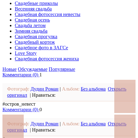
Свадебные приколы
Весенняя свадьба
Свадебная фотосессия невесты
Свадебная осень
Свадьба летом
Зимняя свадьба
Свадебная прогулка
Свадебный кортеж
Свадебное фото в ЗАГСе
Love Story
Свадебная фотосессия жениха
Новые
Обсуждаемые
Популярные
Комментарии (0)
1
Фотограф:
Дудин Роман
|
Альбом:
Без альбома
Открыть
оригинал
|
Нравиться:
#остров_невест
Комментарии (0)
0
Фотограф:
Дудин Роман
|
Альбом:
Без альбома
Открыть
оригинал
|
Нравиться: