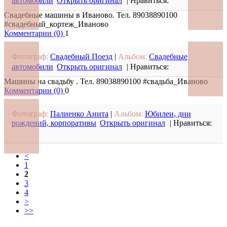
автомобили
Открыть оригинал
|
Нравиться:
Свадебные машины в Иваново. Тел. 89038890100
#свадебный_кортеж_Иваново
Комментарии (0)
1
Фотограф:
Свадебный Поезд
|
Альбом:
Свадебные
автомобили
Открыть оригинал
|
Нравиться:
Машины на свадьбу . Тел. 89038890100 #свадьба_Иваново
Комментарии (0)
0
Фотограф:
Палиенко Анита
|
Альбом:
Юбилеи, дни
рождений, корпоративы
Открыть оригинал
|
Нравиться:
<
1
2
3
4
>
>>