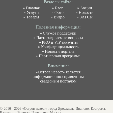
Разделы сайта:
»
Главная
»
Блог
»
Акции
»
Услуги
»
Фото
»
Новости
»
Товары
»
Видео
»
ЗАГСы
Полезная информация:
»
Служба поддержки
»
Часто задаваемые вопросы
»
PRO и VIP аккаунты
»
Конфиденциальность
»
Новости портала
»
Партнерская программа
Внимание:
«Остров невест» является
информационно-справочным
свадебным порталом
© 2016 - 2026 «Остров невест» город Ярославль, Иваново, Кострома,
Владимир, Вологда, Череповец, Москва.