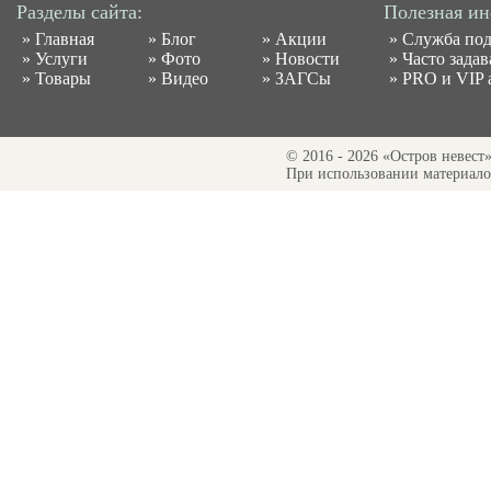
Разделы сайта:
Полезная и
»
Главная
»
Блог
»
Акции
»
Служба по
»
Услуги
»
Фото
»
Новости
»
Часто зада
»
Товары
»
Видео
»
ЗАГСы
»
PRO и VIP 
© 2016 - 2026 «Остров невест
При использовании материалов