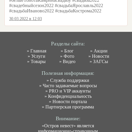
#белыеТойотаКамринасвадьбу #свадьба2022
#свадебныйсезон2022 #свадьбаЯрославль2022
#свадьбаИваново2022 #свадьбаКострома2022
30.03.2022 в 12:03
Разделы сайта:
»
Главная
»
Блог
»
Акции
»
Услуги
»
Фото
»
Новости
»
Товары
»
Видео
»
ЗАГСы
Полезная информация:
»
Служба поддержки
»
Часто задаваемые вопросы
»
PRO и VIP аккаунты
»
Конфиденциальность
»
Новости портала
»
Партнерская программа
Внимание:
«Остров невест» является
информационно-справочным