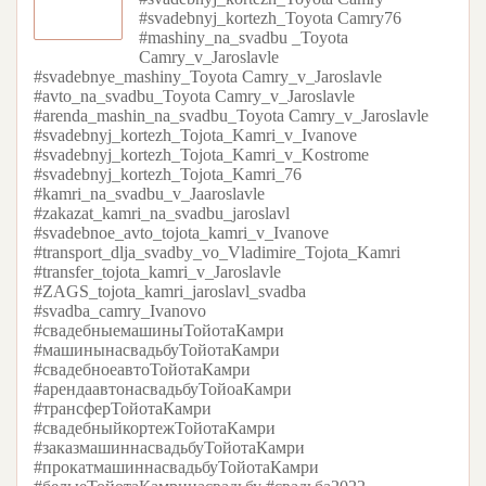
#svadebnyj_kortezh_Toyota Camry76
#mashiny_na_svadbu _Toyota
Camry_v_Jaroslavle
#svadebnye_mashiny_Toyota Camry_v_Jaroslavle
#avto_na_svadbu_Toyota Camry_v_Jaroslavle
#arenda_mashin_na_svadbu_Toyota Camry_v_Jaroslavle
#svadebnyj_kortezh_Tojota_Kamri_v_Ivanove
#svadebnyj_kortezh_Tojota_Kamri_v_Kostrome
#svadebnyj_kortezh_Tojota_Kamri_76
#kamri_na_svadbu_v_Jaaroslavle
#zakazat_kamri_na_svadbu_jaroslavl
#svadebnoe_avto_tojota_kamri_v_Ivanove
#transport_dlja_svadby_vo_Vladimire_Tojota_Kamri
#transfer_tojota_kamri_v_Jaroslavle
#ZAGS_tojota_kamri_jaroslavl_svadba
#svadba_camry_Ivanovo
#свадебныемашиныТойотаКамри
#машинынасвадьбуТойотаКамри
#свадебноеавтоТойотаКамри
#арендаавтонасвадьбуТойоаКамри
#трансферТойотаКамри
#свадебныйкортежТойотаКамри
#заказмашиннасвадьбуТойотаКамри
#прокатмашиннасвадьбуТойотаКамри