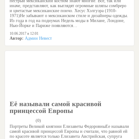
пестрый мексиканский костюм знают многие. Все, так или
иначе, представляют, как выглядят огромные шляпы сомбреро
и цветастые мексиканские пончо. Хесус Хэлгуэра (1910-
1971)Не забывают о мексиканском стиле и дизайнеры одежды.
Из года в год на подиумах Недель моды в Милане, Лондоне,
Нью-Йорке и Париже появляются…
10.06.2017 в 12:01
Автор:
Админ Невест
Её называли самой красивой
принцессой Европы
(0)
Портреты Великой княгини Елизаветы ФедоровныЕе называли
самой красивой принцессой Европы и считали, что равной ей
по красоте является только Елизавета Австрийская, супруга