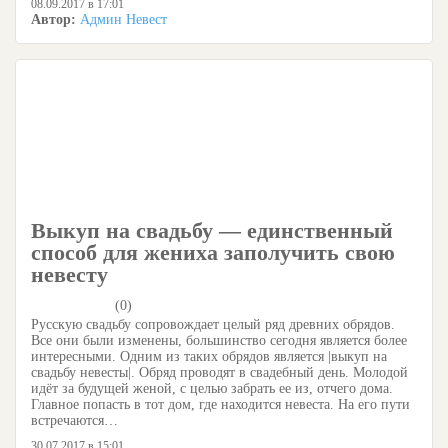
08.09.2017 в 17:01
Автор:
Админ Невест
Выкуп на свадьбу — единственный
способ для жениха заполучить свою
невесту
(0)
Русскую свадьбу сопровождает целый ряд древних обрядов.
Все они были изменены, большинство сегодня является более
интересными. Одним из таких обрядов является |выкуп на
свадьбу невесты|. Обряд проводят в свадебный день. Молодой
идёт за будущей женой, с целью забрать ее из, отчего дома.
Главное попасть в тот дом, где находится невеста. На его пути
встречаются…
30.07.2017 в 15:01