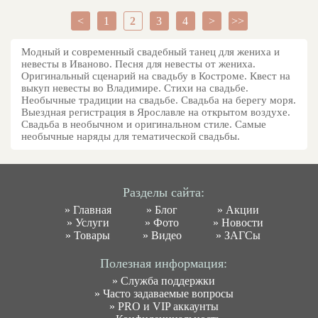
<
1
2
3
4
>
>>
Модный и современный свадебный танец для жениха и
невесты в Иваново. Песня для невесты от жениха.
Оригинальный сценарий на свадьбу в Костроме. Квест на
выкуп невесты во Владимире. Стихи на свадьбе.
Необычные традиции на свадьбе. Свадьба на берегу моря.
Выездная регистрация в Ярославле на открытом воздухе.
Свадьба в необычном и оригинальном стиле. Самые
необычные наряды для тематической свадьбы.
Разделы сайта:
»
Главная
»
Блог
»
Акции
»
Услуги
»
Фото
»
Новости
»
Товары
»
Видео
»
ЗАГСы
Полезная информация:
»
Служба поддержки
»
Часто задаваемые вопросы
»
PRO и VIP аккаунты