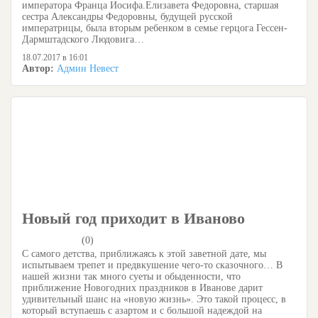
императора Франца Иосифа.Елизавета Федоровна, старшая
сестра Александры Федоровны, будущей русской
императрицы, была вторым ребенком в семье герцога Гессен-
Дармштадского Людовига…
18.07.2017 в 16:01
Автор:
Админ Невест
Новый год приходит в Иваново
(0)
С самого детства, приближаясь к этой заветной дате, мы
испытываем трепет и предвкушение чего-то сказочного… В
нашей жизни так много суеты и обыденности, что
приближение Новогодних праздников в Иванове дарит
удивительный шанс на «новую жизнь». Это такой процесс, в
который вступаешь с азартом и с большой надеждой на