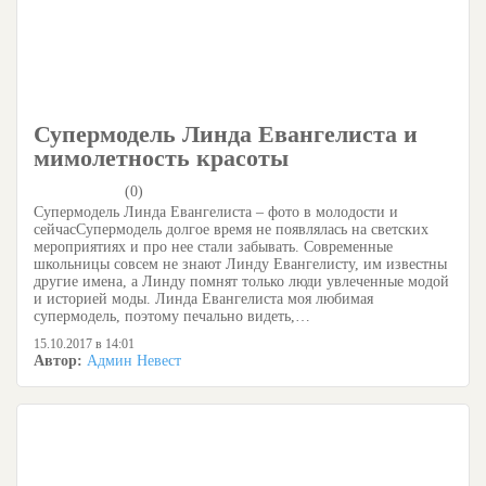
Супермодель Линда Евангелиста и
мимолетность красоты
(0)
Супермодель Линда Евангелиста – фото в молодости и
сейчасСупермодель долгое время не появлялась на светских
мероприятиях и про нее стали забывать. Современные
школьницы совсем не знают Линду Евангелисту, им известны
другие имена, а Линду помнят только люди увлеченные модой
и историей моды. Линда Евангелиста моя любимая
супермодель, поэтому печально видеть,…
15.10.2017 в 14:01
Автор:
Админ Невест