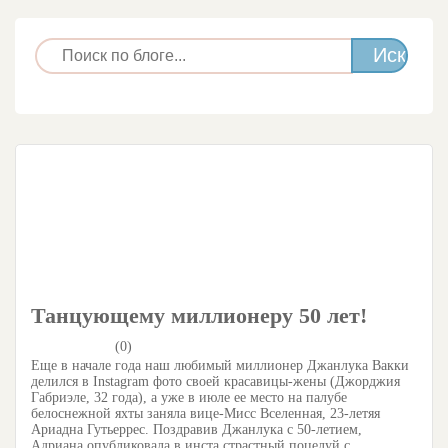
Танцующему миллионеру 50 лет!
(0)
Еще в начале года наш любимый миллионер Джанлука Вакки
делился в Instagram фото своей красавицы-жены (Джорджия
Габриэле, 32 года), а уже в июле ее место на палубе
белоснежной яхты заняла вице-Мисс Вселенная, 23-летяя
Ариадна Гутьеррес. Поздравив Джанлука с 50-летием,
Адриана опубликовала в инста страстный поцелуй с