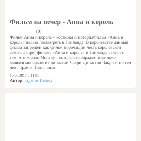
Фильм на вечер - Анна и король
(0)
Фильм Анна и король – костюмы и историяФильм «Анна и
король» нельзя посмотреть в Таиланде. В королевстве данный
фильм запрещен как фильм порочащий честь королевской
семьи. Запрет фильма «Анна и король» в Таиланде связан с
тем, что король Монгкут, который изображен в фильме,
являлся монархом из династии Чакри.Династия Чакри и по сей
день правит Таиландом.…
16.06.2017 в 11:01
Автор:
Админ Невест